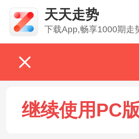
天天走势
下载App,畅享1000期走
继续使用PC