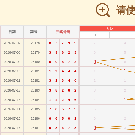
请
万位
日期
期号
开奖号码
0
1
2026-07-07
26178
8
3
7
9
9
7
4
2026-07-08
26179
3
9
6
2
3
8
5
0
2026-07-09
26180
0
0
5
7
2
6
1
2026-07-10
26181
1
2
4
4
4
1
2026-07-11
26182
3
1
3
4
0
2
1
2026-07-12
26183
3
5
2
6
2
3
2
1
2026-07-13
26184
1
4
2
4
6
4
2026-07-14
26185
7
8
5
7
9
5
1
2026-07-15
26186
6
6
5
0
1
6
2
0
2026-07-16
26187
0
8
6
7
8
3