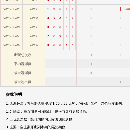
1
2026-08-01
26203
1
3
5
6
8
3
2026-08-02
26204
6
7
4
0
7
4
1
2026-08-03
26205
8
0
6
0
8
5
2
2026-08-04
26206
7
0
9
6
5
6
3
2026-08-05
26207
8
6
6
4
4
7
4
出现总次数
4
4
平均遗漏值
4
5
最大遗漏值
8
9
最大连出值
1
1
参数说明
1. 遗漏分层：将当期遗漏按照“1-10，11-无穷大”分别用黑色、红色标注出来。
1. 分隔线：每五期使用分隔线，使横向导航更加清晰。
2. 出现总次数：统计期数内实际出现的次数。
3. 遗漏：自上期开出到本期间隔的期数。