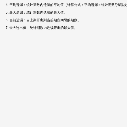
4. 平均遗漏：统计期数内遗漏的平均值（计算公式：平均遗漏＝统计期数/(出现次
5. 最大遗漏：统计期数内遗漏的最大值。
6. 当前遗漏：自上期开出到当前期所间隔的期数。
7. 最大连出值：统计期数内连续开出的最大值。