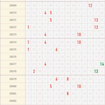
12
26069
20
15
1
4
36
2
7
25
14
3
1
3
15
4
5
26070
21
16
2
3
8
26
15
4
2
1
4
16
5
13
26071
22
17
3
1
4
9
27
16
5
3
2
17
1
13
26072
18
4
2
1
5
10
28
17
6
4
3
18
4
10
26073
1
19
5
2
6
11
29
18
5
4
1
19
1
4
10
26074
20
6
3
7
12
30
19
6
5
2
20
1
6
26075
21
7
1
4
13
31
20
1
7
6
3
21
26076
1
22
8
2
5
1
14
32
21
2
8
7
4
22
4
14
26077
2
23
9
6
2
15
33
22
3
9
8
5
2
13
26078
3
10
1
7
3
16
34
23
4
10
9
1
6
8
26079
4
1
11
2
8
17
24
5
11
10
1
2
5
10
26080
5
2
12
3
1
18
1
25
12
11
2
3
8
26081
6
3
13
4
1
2
19
26
1
13
12
3
4
26082
7
4
14
5
2
3
20
1
27
2
14
13
4
5