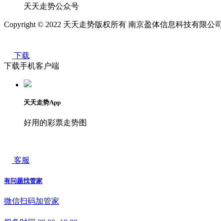
天天走势公众号
Copyright © 2022 天天走势版权所有
南京盈体信息科技有限公
苏公网安备32010602011949
下载
下载手机客户端
天天走势App
好用的彩票走势图
客服
有问题找管家
微信扫码加管家