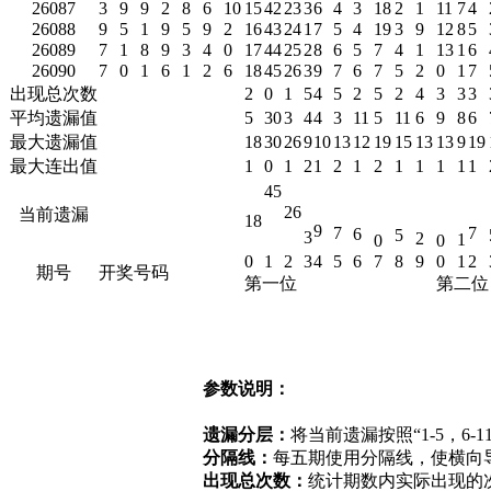
26087
3
9
9
2
8
6
10
15
42
23
3
6
4
3
18
2
1
11
7
4
26088
9
5
1
9
5
9
2
16
43
24
1
7
5
4
19
3
9
12
8
5
26089
7
1
8
9
3
4
0
17
44
25
2
8
6
5
7
4
1
13
1
6
26090
7
0
1
6
1
2
6
18
45
26
3
9
7
6
7
5
2
0
1
7
出现总次数
2
0
1
5
4
5
2
5
2
4
3
3
3
平均遗漏值
5
30
3
4
4
3
11
5
11
6
9
8
6
最大遗漏值
18
30
26
9
10
13
12
19
15
13
13
9
19
最大连出值
1
0
1
2
1
2
1
2
1
1
1
1
1
45
26
当前遗漏
18
9
7
7
6
5
3
2
1
0
0
0
1
2
3
4
5
6
7
8
9
0
1
2
期号
开奖号码
第一位
第二位
参数说明：
遗漏分层：
将当前遗漏按照“1-5，6
分隔线：
每五期使用分隔线，使横向
出现总次数：
统计期数内实际出现的