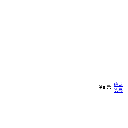
确认
￥
0
元
选号