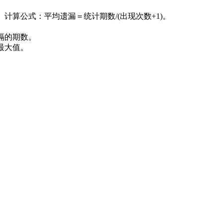
。
计算公式：平均遗漏＝统计期数/(出现次数+1)。
。
隔的期数。
最大值。