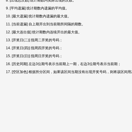
8. [出现总次数] 统计期数内实际出现的次数。
9. [平均遗漏] 统计期数内遗漏的平均值。
10. [最大遗漏] 统计期数内遗漏的最大值。
11. [当前遗漏] 自上期开出到当前期所间隔的期数。
12. [最大连出值] 统计期数内连续开出的最大值。
13. [开奖日(二)] 指周二开奖的号码；
14. [开奖日(四)] 指周四开奖的号码；
15. [开奖日(日)] 指周日开奖的号码；
16. [历史同期] 左边3位期号表示当前期上一期，右边3位期号表示当前期；
17. [空区加色] 根据所分区间，如果该区间当期没有出现开奖号码，则将该区