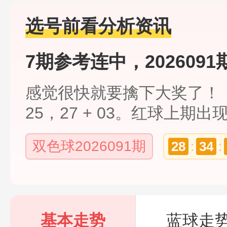
选号前看分析资讯
连续5期
，15，23，
感觉很快就
25，27
会员免费看
双色球202
基本走势
蓝球走