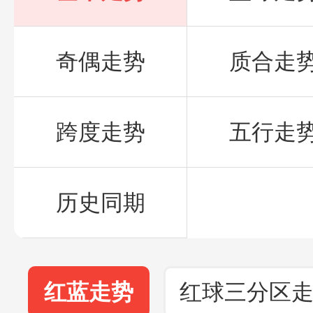
奇偶走势
质合走
跨度走势
五行走
历史同期
红蓝走势
红球三分区