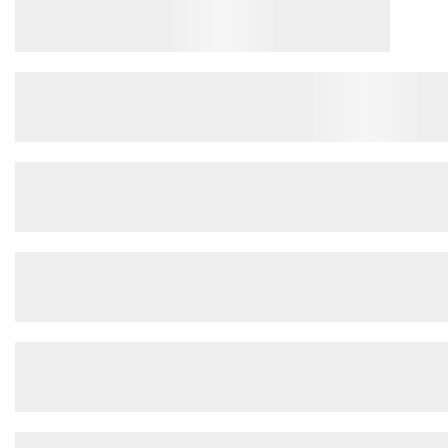
大乐透26089期
50
:
04
:
93
会员免费看
5期参考连中，大奖手
感觉本期大奖可以手到
03,09,11,24,27 + 05,1